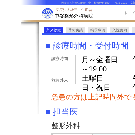
医療法人社団仁正会 中谷整形外科病院 〒675-0101 兵庫県
医療法人社団 仁正会
トップ
中谷整形外科病院
外来診療
手術実績
掲示事項
入院案内
■ 診療時間・受付時間
月～金曜日 午前診
診療時間
～19:00
土曜日 午前診9
救急外来
日・祝日 午前診
急患の方は上記時間外で
■ 担当医
整形外科