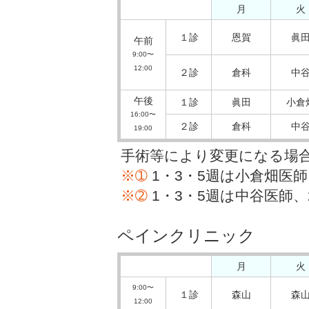
月
火
１診
恩賀
眞
午前
9:00〜
12:00
２診
倉科
中
午後
１診
眞田
小倉
16:00〜
２診
倉科
中
19:00
手術等により変更になる場
※➀
1・3・5週は小倉畑医
※➁
1・3・5週は中谷医師
ペインクリニック
月
火
9:00〜
１診
森山
森
12:00